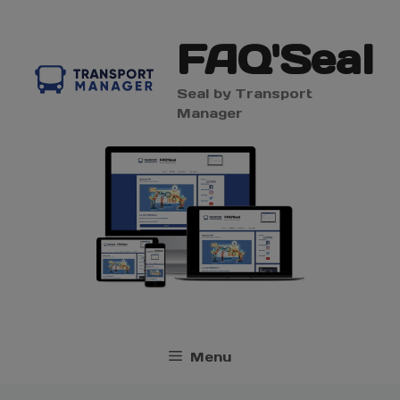
Aller
modal-check
au
FAQ'Seal
contenu
Seal by Transport
Manager
Menu