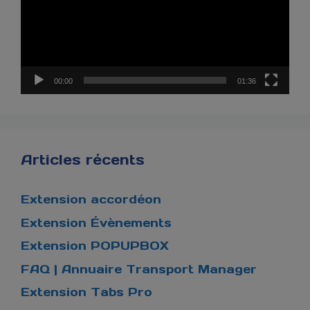
00:00
01:36
Articles récents
Extension accordéon
Extension Évènements
Extension POPUPBOX
FAQ | Annuaire Transport Manager
Extension Tabs Pro