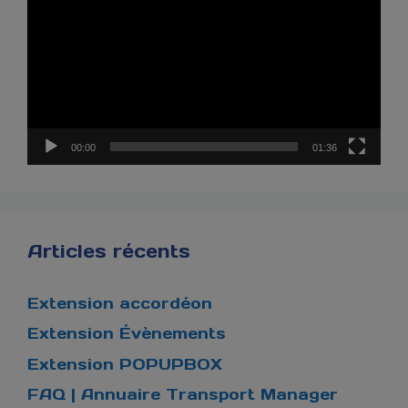
00:00
01:36
Articles récents
Extension accordéon
Extension Évènements
Extension POPUPBOX
FAQ | Annuaire Transport Manager