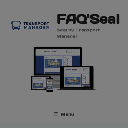
Aller
modal-check
au
FAQ'Seal
contenu
Seal by Transport
Manager
Menu