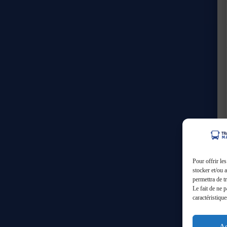
Pour offrir le
stocker et/ou 
permettra de t
Le fait de ne 
caractéristique
Ac