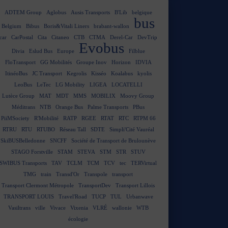
ADTEM Group
Aglobus
Ausis Transports
B'Lib
belgique
bus
Belgium
Bibus
Boris&Vitali Liners
brabant-wallon
car
CarPostal
Cita
Citaneo
CTB
CTMA
Derel-Car
DevTrip
Evobus
Divia
Eslud Bus
Europe
Filblue
FloTransport
GG Mobilités
Groupe Inov
Horizon
IDVIA
ItinéoBus
JC Transport
Kegrolis
Kisséo
Koalabus
kyolis
LeoBus
LeTec
LG Mobility
LIGEA
LOCATELLI
Lutèce Group
MAT
MDT
MMS
MOBILIX
Moovy Group
Méditrans
NTB
Orange Bus
Palme Transports
PBus
PiiMSociety
R'Mobilité
RATP
RGEE
RTAT
RTC
RTPM 66
RTRU
RTU
RTUBO
Réseau Tall
SDTE
Simpli'Cité Vauréal
SkiBUSBelledonne
SNCFF
Société de Transport de Brulounève
STAGO Forstville
STAM
STEVA
STM
STR
STUV
SWIBUS Transports
TAV
TCLM
TCM
TCV
tec
TERVirtual
TMG
train
Transd'Or
Transpole
transport
Transport Clermont Métropole
TransportDev
Transport Lillois
TRANSPORT LOUIS
Travel'Road
TUCP
TUL
Urbanwave
Vasiltrans
ville
Vivace
Vixenia
VLRÉ
wallonie
WTB
écologie