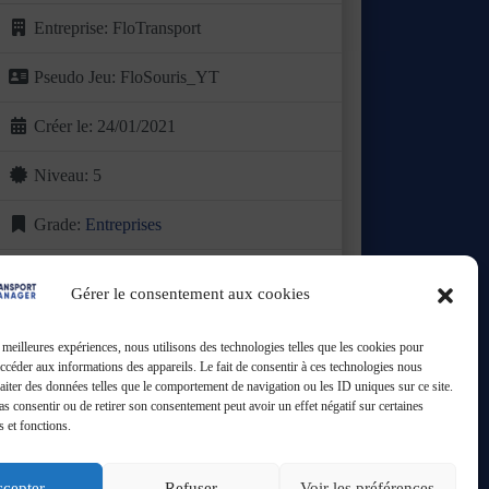
Entreprise:
FloTransport
Pseudo Jeu:
FloSouris_YT
Créer le:
24/01/2021
Niveau:
5
Grade:
Entreprises
Basée dans le Valenciennois, FloTransport a vu
le jour en 2021 avec une ambition claire :
Gérer le consentement aux cookies
proposer une offre de
Lire plus ...
s meilleures expériences, nous utilisons des technologies telles que les cookies pour
Ouvert
:
24h/24
accéder aux informations des appareils. Le fait de consentir à ces technologies nous
raiter des données telles que le comportement de navigation ou les ID uniques sur ce site.
pas consentir ou de retirer son consentement peut avoir un effet négatif sur certaines
s et fonctions.
cepter
Refuser
Voir les préférences