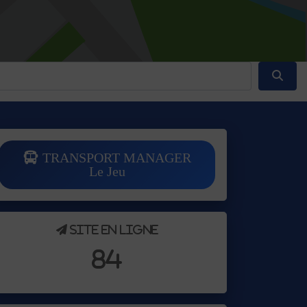
Reche
TRANSPORT MANAGER
Le Jeu
Site en ligne
84