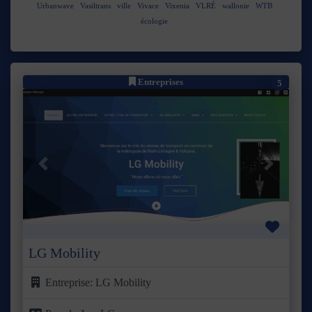
Urbanwave
Vasiltrans
ville
Vivace
Vixenia
VLRÉ
wallonie
WTB
écologie
Entreprises
5
Précédent
Suivant
Favor
LG Mobility
Entreprise:
LG Mobility