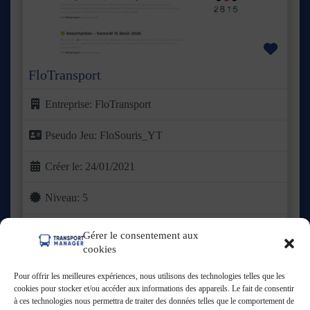
Favor
FloTransport
Entreprise:
FloTransport
Pseudo Jeu:
FloSouris_YT
Créer le:
24/01/2021
Niveau:
5
Grade:
Entreprises
Gérer le consentement aux
cookies
Basée dans le Valenciennois, FloTransport a vu le jour en
2021 avec une ambition claire : proposer une offre de
Lire
Pour offrir les meilleures expériences, nous utilisons des technologies telles que les
plus ...
cookies pour stocker et/ou accéder aux informations des appareils. Le fait de consentir
à ces technologies nous permettra de traiter des données telles que le comportement de