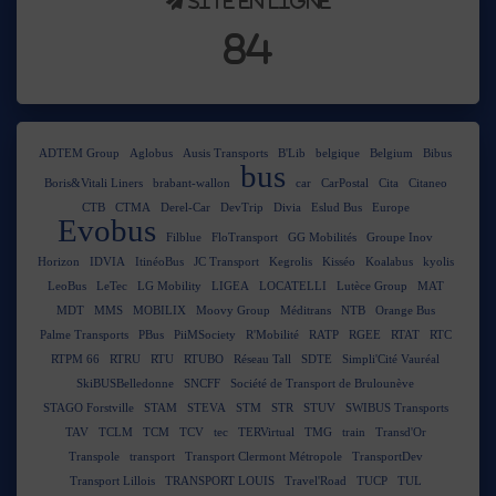
Site en ligne
84
ADTEM Group
Aglobus
Ausis Transports
B'Lib
belgique
Belgium
Bibus
bus
Boris&Vitali Liners
brabant-wallon
car
CarPostal
Cita
Citaneo
CTB
CTMA
Derel-Car
DevTrip
Divia
Eslud Bus
Europe
Evobus
Filblue
FloTransport
GG Mobilités
Groupe Inov
Horizon
IDVIA
ItinéoBus
JC Transport
Kegrolis
Kisséo
Koalabus
kyolis
LeoBus
LeTec
LG Mobility
LIGEA
LOCATELLI
Lutèce Group
MAT
MDT
MMS
MOBILIX
Moovy Group
Méditrans
NTB
Orange Bus
Palme Transports
PBus
PiiMSociety
R'Mobilité
RATP
RGEE
RTAT
RTC
RTPM 66
RTRU
RTU
RTUBO
Réseau Tall
SDTE
Simpli'Cité Vauréal
SkiBUSBelledonne
SNCFF
Société de Transport de Brulounève
STAGO Forstville
STAM
STEVA
STM
STR
STUV
SWIBUS Transports
TAV
TCLM
TCM
TCV
tec
TERVirtual
TMG
train
Transd'Or
Transpole
transport
Transport Clermont Métropole
TransportDev
Transport Lillois
TRANSPORT LOUIS
Travel'Road
TUCP
TUL