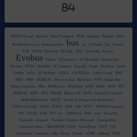
84
ADTEM Group
Aglobus
Ausis Transports
B'Lib
belgique
Belgium
Bibus
bus
Boris&Vitali Liners
brabant-wallon
car
CarPostal
Cita
Citaneo
CTB
CTMA
Derel-Car
DevTrip
Divia
Eslud Bus
Europe
Evobus
Filblue
FloTransport
GG Mobilités
Groupe Inov
Horizon
IDVIA
ItinéoBus
JC Transport
Kegrolis
Kisséo
Koalabus
kyolis
LeoBus
LeTec
LG Mobility
LIGEA
LOCATELLI
Lutèce Group
MAT
MDT
MMS
MOBILIX
Moovy Group
Méditrans
NTB
Orange Bus
Palme Transports
PBus
PiiMSociety
R'Mobilité
RATP
RGEE
RTAT
RTC
RTPM 66
RTRU
RTU
RTUBO
Réseau Tall
SDTE
Simpli'Cité Vauréal
SkiBUSBelledonne
SNCFF
Société de Transport de Brulounève
STAGO Forstville
STAM
STEVA
STM
STR
STUV
SWIBUS Transports
TAV
TCLM
TCM
TCV
tec
TERVirtual
TMG
train
Transd'Or
Transpole
transport
Transport Clermont Métropole
TransportDev
Transport Lillois
TRANSPORT LOUIS
Travel'Road
TUCP
TUL
Urbanwave
Vasiltrans
ville
Vivace
Vixenia
VLRÉ
wallonie
WTB