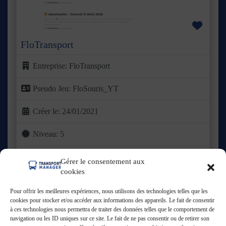
Favor
FloTransport
Entreprise:
FloTransport
Pseudo Jeu:
FloSouris_YT
Créer le:
24/01/2021
Niveau:
5
Grade:
Entreprises
Gérer le consentement aux
cookies
Basée dans le Valenciennois, FloTransport a vu le jour en
2021 avec une ambition claire : proposer une offre de
Lire
Pour offrir les meilleures expériences, nous utilisons des technologies telles que les
plus ...
cookies pour stocker et/ou accéder aux informations des appareils. Le fait de consentir
à ces technologies nous permettra de traiter des données telles que le comportement de
Ouvert
:
navigation ou les ID uniques sur ce site. Le fait de ne pas consentir ou de retirer son