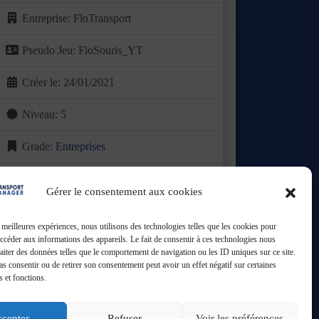
Entreprise:
FloTransport
Pseudo Jeu:
FloSouris_YT
Créer le:
24/01/2021
Niveau:
5
Grade:
Entreprises
Basée dans le Valenciennois, FloTransport a vu
le jour en 2021 avec une ambition claire :
Gérer le consentement aux cookies
proposer une offre de
Lire plus ...
s meilleures expériences, nous utilisons des technologies telles que les cookies pour
Ouvert
:
24h/24
accéder aux informations des appareils. Le fait de consentir à ces technologies nous
raiter des données telles que le comportement de navigation ou les ID uniques sur ce site.
pas consentir ou de retirer son consentement peut avoir un effet négatif sur certaines
s et fonctions.
cepter
Refuser
Voir les préférences