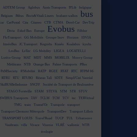
ADTEM Group
Aglobus
Ausis Transports
B'Lib
belgique
bus
Belgium
Bibus
Boris&Vitali Liners
brabant-wallon
car
CarPostal
Cita
Citaneo
CTB
CTMA
Derel-Car
DevTrip
Evobus
Divia
Eslud Bus
Europe
Filblue
FloTransport
GG Mobilités
Groupe Inov
Horizon
IDVIA
ItinéoBus
JC Transport
Kegrolis
Kisséo
Koalabus
kyolis
LeoBus
LeTec
LG Mobility
LIGEA
LOCATELLI
Lutèce Group
MAT
MDT
MMS
MOBILIX
Moovy Group
Méditrans
NTB
Orange Bus
Palme Transports
PBus
PiiMSociety
R'Mobilité
RATP
RGEE
RTAT
RTC
RTPM 66
RTRU
RTU
RTUBO
Réseau Tall
SDTE
Simpli'Cité Vauréal
SkiBUSBelledonne
SNCFF
Société de Transport de Brulounève
STAGO Forstville
STAM
STEVA
STM
STR
STUV
SWIBUS Transports
TAV
TCLM
TCM
TCV
tec
TERVirtual
TMG
train
Transd'Or
Transpole
transport
Transport Clermont Métropole
TransportDev
Transport Lillois
TRANSPORT LOUIS
Travel'Road
TUCP
TUL
Urbanwave
Vasiltrans
ville
Vivace
Vixenia
VLRÉ
wallonie
WTB
écologie