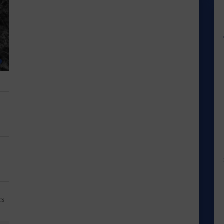
uivant
Favori
rs