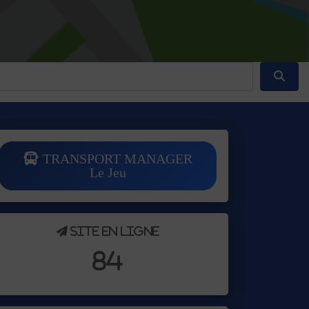
Reche
TRANSPORT MANAGER
Le Jeu
Site en ligne
84