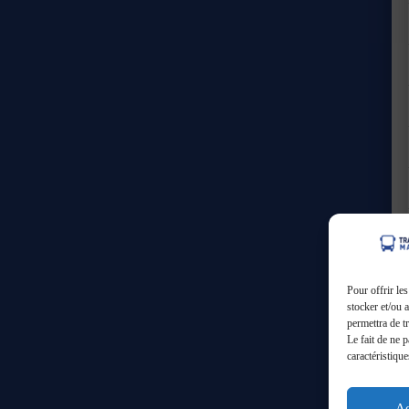
Pour offrir le
stocker et/ou 
permettra de t
Le fait de ne 
caractéristique
Ac