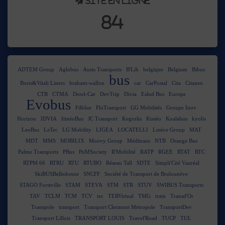
Site en ligne
84
ADTEM Group
Aglobus
Ausis Transports
B'Lib
belgique
Belgium
Bibus
bus
Boris&Vitali Liners
brabant-wallon
car
CarPostal
Cita
Citaneo
CTB
CTMA
Derel-Car
DevTrip
Divia
Eslud Bus
Europe
Evobus
Filblue
FloTransport
GG Mobilités
Groupe Inov
Horizon
IDVIA
ItinéoBus
JC Transport
Kegrolis
Kisséo
Koalabus
kyolis
LeoBus
LeTec
LG Mobility
LIGEA
LOCATELLI
Lutèce Group
MAT
MDT
MMS
MOBILIX
Moovy Group
Méditrans
NTB
Orange Bus
Palme Transports
PBus
PiiMSociety
R'Mobilité
RATP
RGEE
RTAT
RTC
RTPM 66
RTRU
RTU
RTUBO
Réseau Tall
SDTE
Simpli'Cité Vauréal
SkiBUSBelledonne
SNCFF
Société de Transport de Brulounève
STAGO Forstville
STAM
STEVA
STM
STR
STUV
SWIBUS Transports
TAV
TCLM
TCM
TCV
tec
TERVirtual
TMG
train
Transd'Or
Transpole
transport
Transport Clermont Métropole
TransportDev
Transport Lillois
TRANSPORT LOUIS
Travel'Road
TUCP
TUL