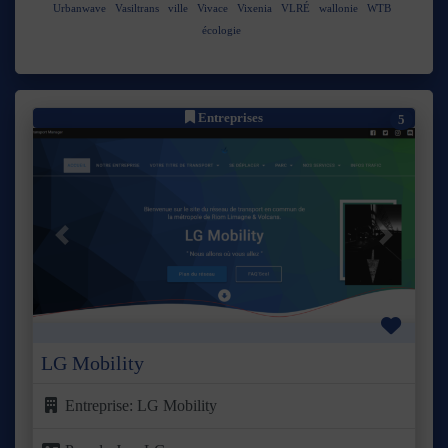
Urbanwave
Vasiltrans
ville
Vivace
Vixenia
VLRÉ
wallonie
WTB
écologie
Entreprises
5
Précédent
Suivant
Favor
LG Mobility
Entreprise:
LG Mobility