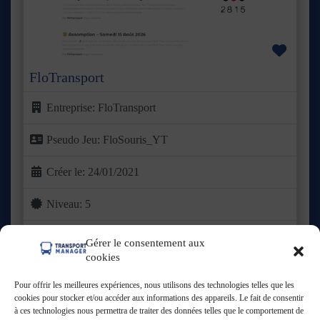
Favor
FloTransport
Entreprise:
FloTransport
Pseudo Jeu:
FloSouris_YT
Créer le:
24/01/2021
Niveau:
5
Grade:
Entreprises
Gérer le consentement aux
cookies
Basée dans le Valenciennois, FloTransport a vu le jour en
2021 avec une ambition claire : proposer une offre de
Lire
Pour offrir les meilleures expériences, nous utilisons des technologies telles que les
plus ...
cookies pour stocker et/ou accéder aux informations des appareils. Le fait de consentir
à ces technologies nous permettra de traiter des données telles que le comportement de