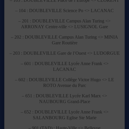
– 103 :
DOUBLEVILLE
Place de l’Europe <>
CLORENT
– 104 :
DOUBLEVILLE
Science Po <>
LACANAC
– 201 :
DOUBLEVILLE
Campus Alan Turing <>
ARRONAY
Centre-ville <>
LUSIGNOL
Gare
– 202 :
DOUBLEVILLE
Campus Alan Turing <>
MINIA
Gare Routière
– 203 :
DOUBLEVILLE
Gare de l’Ouest <>
LUDORGUE
– 601 :
DOUBLEVILLE
Lycée Anne Frank <>
LACANAC
– 602 :
DOUBLEVILLE
Collège Victor Hugo <>
LE
ROTO
Avenue du Parc
– 651 :
DOUBLEVILLE
Lycée Karl Marx <>
NAUBOURG
Grand-Place
– 652 :
DOUBLEVILLE
Lycée Anne Frank <>
SALANBOURG
Eglise Ste Marie
– 901 (TAD) : Haute-Ville <> Bellevue