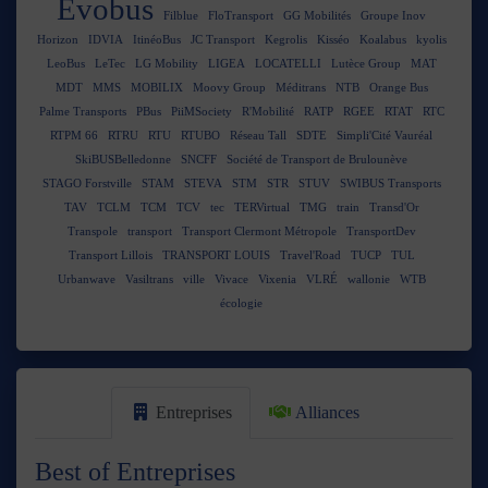
Evobus
Filblue
FloTransport
GG Mobilités
Groupe Inov
Horizon
IDVIA
ItinéoBus
JC Transport
Kegrolis
Kisséo
Koalabus
kyolis
LeoBus
LeTec
LG Mobility
LIGEA
LOCATELLI
Lutèce Group
MAT
MDT
MMS
MOBILIX
Moovy Group
Méditrans
NTB
Orange Bus
Palme Transports
PBus
PiiMSociety
R'Mobilité
RATP
RGEE
RTAT
RTC
RTPM 66
RTRU
RTU
RTUBO
Réseau Tall
SDTE
Simpli'Cité Vauréal
SkiBUSBelledonne
SNCFF
Société de Transport de Brulounève
STAGO Forstville
STAM
STEVA
STM
STR
STUV
SWIBUS Transports
TAV
TCLM
TCM
TCV
tec
TERVirtual
TMG
train
Transd'Or
Transpole
transport
Transport Clermont Métropole
TransportDev
Transport Lillois
TRANSPORT LOUIS
Travel'Road
TUCP
TUL
Urbanwave
Vasiltrans
ville
Vivace
Vixenia
VLRÉ
wallonie
WTB
écologie
Entreprises
Alliances
Best of Entreprises