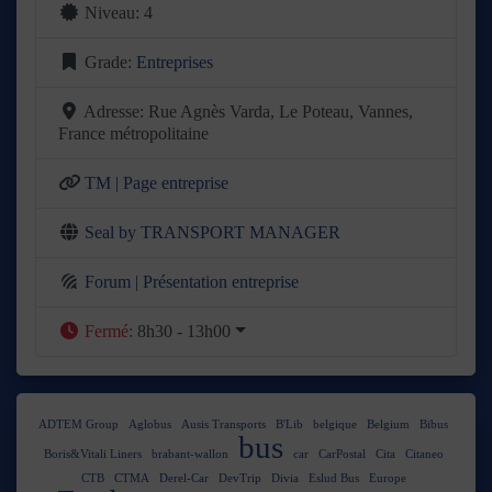
Niveau:
4
Grade:
Entreprises
Adresse:
Rue Agnès Varda, Le Poteau, Vannes,
France métropolitaine
TM | Page entreprise
Seal by TRANSPORT MANAGER
Forum | Présentation entreprise
Fermé
:
8h30 - 13h00
ADTEM Group
Aglobus
Ausis Transports
B'Lib
belgique
Belgium
Bibus
bus
Boris&Vitali Liners
brabant-wallon
car
CarPostal
Cita
Citaneo
CTB
CTMA
Derel-Car
DevTrip
Divia
Eslud Bus
Europe