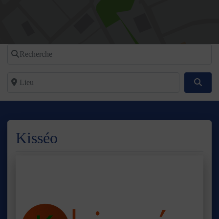
Recherche
Lieu
Reche
Kisséo