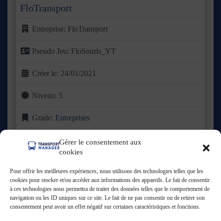
FloTransport
Entreprise:
FloTransport
Pseudo Jeu:
FloSouris_YT
Créer le:
24/01/2021
Niveau:
5
Grade:
Entreprises
Basée dans le Valenciennois, FloTransport a vu le jour en
Gérer le consentement aux
2021 avec une ambition claire : proposer une offre de
Lire
cookies
plus ...
Pour offrir les meilleures expériences, nous utilisons des technologies telles que les
Ouvert
:
cookies pour stocker et/ou accéder aux informations des appareils. Le fait de consentir
à ces technologies nous permettra de traiter des données telles que le comportement de
navigation ou les ID uniques sur ce site. Le fait de ne pas consentir ou de retirer son
consentement peut avoir un effet négatif sur certaines caractéristiques et fonctions.
Voir tout