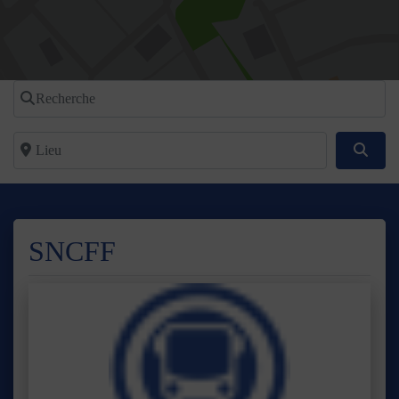
Recherche
Lieu
Reche
SNCFF