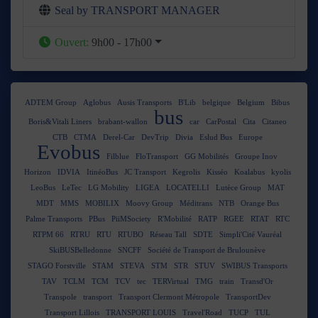
Seal by TRANSPORT MANAGER
Ouvert
:
9h00 - 17h00
ADTEM Group
Aglobus
Ausis Transports
B'Lib
belgique
Belgium
Bibus
bus
Boris&Vitali Liners
brabant-wallon
car
CarPostal
Cita
Citaneo
CTB
CTMA
Derel-Car
DevTrip
Divia
Eslud Bus
Europe
Evobus
Filblue
FloTransport
GG Mobilités
Groupe Inov
Horizon
IDVIA
ItinéoBus
JC Transport
Kegrolis
Kisséo
Koalabus
kyolis
LeoBus
LeTec
LG Mobility
LIGEA
LOCATELLI
Lutèce Group
MAT
MDT
MMS
MOBILIX
Moovy Group
Méditrans
NTB
Orange Bus
Palme Transports
PBus
PiiMSociety
R'Mobilité
RATP
RGEE
RTAT
RTC
RTPM 66
RTRU
RTU
RTUBO
Réseau Tall
SDTE
Simpli'Cité Vauréal
SkiBUSBelledonne
SNCFF
Société de Transport de Brulounève
STAGO Forstville
STAM
STEVA
STM
STR
STUV
SWIBUS Transports
TAV
TCLM
TCM
TCV
tec
TERVirtual
TMG
train
Transd'Or
Transpole
transport
Transport Clermont Métropole
TransportDev
Transport Lillois
TRANSPORT LOUIS
Travel'Road
TUCP
TUL