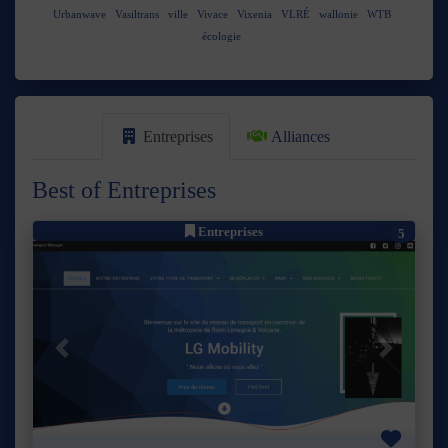
Urbanwave
Vasiltrans
ville
Vivace
Vixenia
VLRÉ
wallonie
WTB
écologie
Entreprises
Alliances
Best of Entreprises
Entreprises
5
Précédent
Suivant
Favor