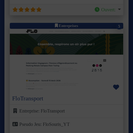
Ouvert
:
Entreprises
5
Précédent
Suivant
Favor
FloTransport
Entreprise:
FloTransport
Pseudo Jeu:
FloSouris_YT