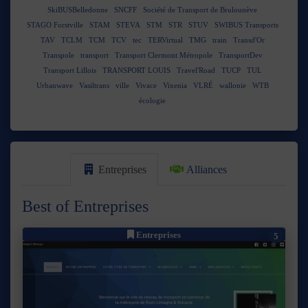
SkiBUSBelledonne
SNCFF
Société de Transport de Brulounève
STAGO Forstville
STAM
STEVA
STM
STR
STUV
SWIBUS Transports
TAV
TCLM
TCM
TCV
tec
TERVirtual
TMG
train
Transd'Or
Transpole
transport
Transport Clermont Métropole
TransportDev
Transport Lillois
TRANSPORT LOUIS
Travel'Road
TUCP
TUL
Urbanwave
Vasiltrans
ville
Vivace
Vixenia
VLRÉ
wallonie
WTB
écologie
Entreprises
Alliances
Best of Entreprises
Entreprises
5