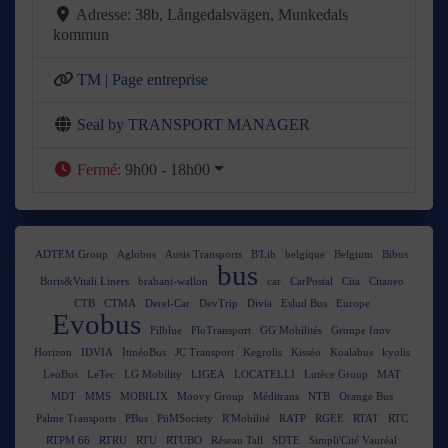
Adresse:
38b, Långedalsvägen, Munkedals
kommun
TM | Page entreprise
Seal by TRANSPORT MANAGER
Fermé
:
9h00 - 18h00
ADTEM Group
Aglobus
Ausis Transports
B'Lib
belgique
Belgium
Bibus
bus
Boris&Vitali Liners
brabant-wallon
car
CarPostal
Cita
Citaneo
CTB
CTMA
Derel-Car
DevTrip
Divia
Eslud Bus
Europe
Evobus
Filblue
FloTransport
GG Mobilités
Groupe Inov
Horizon
IDVIA
ItinéoBus
JC Transport
Kegrolis
Kisséo
Koalabus
kyolis
LeoBus
LeTec
LG Mobility
LIGEA
LOCATELLI
Lutèce Group
MAT
MDT
MMS
MOBILIX
Moovy Group
Méditrans
NTB
Orange Bus
Palme Transports
PBus
PiiMSociety
R'Mobilité
RATP
RGEE
RTAT
RTC
RTPM 66
RTRU
RTU
RTUBO
Réseau Tall
SDTE
Simpli'Cité Vauréal