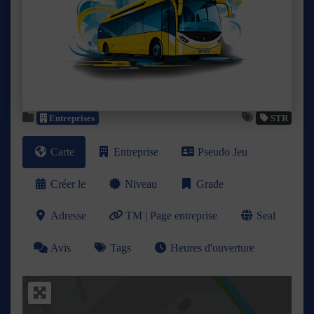
Précédent
Suivant
Entreprises
STR
Carte
Entreprise
Pseudo Jeu
Créer le
Niveau
Grade
Adresse
TM | Page entreprise
Seal
Avis
Tags
Heures d'ouverture