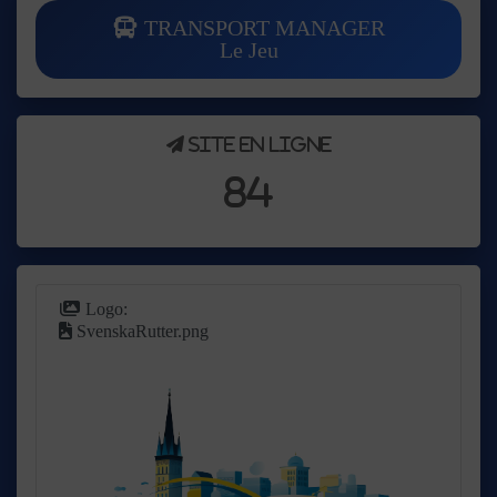
TRANSPORT MANAGER
Le Jeu
Site en ligne
84
Logo:
SvenskaRutter.png