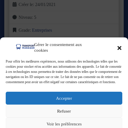
Créer le:
24/01/2021
Niveau:
5
Grade:
Entreprises
Basée dans le Valenciennois, FloTransport a vu le jour en
Gérer le consentement aux
2021 avec une ambition claire : proposer une offre de
Lire
cookies
plus ...
Pour offrir les meilleures expériences, nous utilisons des technologies telles que les
Ouvert
:
cookies pour stocker et/ou accéder aux informations des appareils. Le fait de consentir
à ces technologies nous permettra de traiter des données telles que le comportement de
navigation ou les ID uniques sur ce site. Le fait de ne pas consentir ou de retirer son
consentement peut avoir un effet négatif sur certaines caractéristiques et fonctions.
Voir tout
Accepter
Refuser
Politique de confidentialité
Copyright © 2026
Directory
Voir les préférences
Starter Theme
- Propulsé par