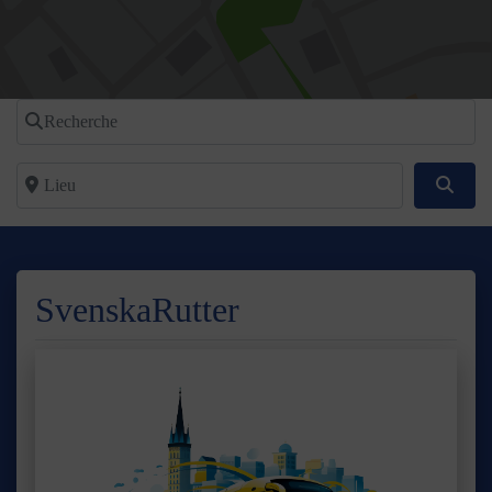
Recherche
Lieu
Reche
SvenskaRutter